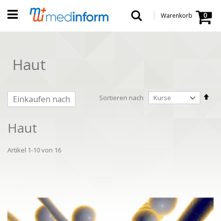
Direkt
Warenko
zum
Suche
0
Warenkorb
Inhalt
Haut
In
Sortieren nach
Einkaufen nach
abs
Rei
Haut
Artikel
1
-
10
von
16