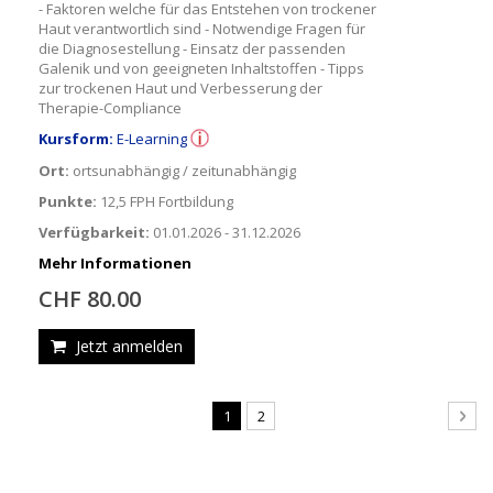
- Faktoren welche für das Entstehen von trockener
Haut verantwortlich sind - Notwendige Fragen für
die Diagnosestellung - Einsatz der passenden
Galenik und von geeigneten Inhaltstoffen - Tipps
zur trockenen Haut und Verbesserung der
Therapie-Compliance
Kursform:
E-Learning
Ort:
ortsunabhängig / zeitunabhängig
Punkte:
12,5 FPH Fortbildung
Verfügbarkeit:
01.01.2026 - 31.12.2026
Mehr Informationen
CHF 80.00
Jetzt anmelden
Seite
Sie
Seite
Seit
Wei
1
2
lesen
gerade