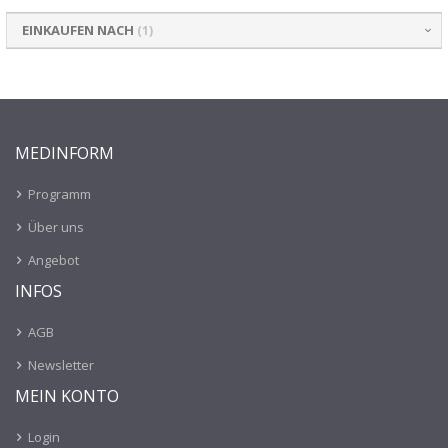
Seite
EINKAUFEN NACH
MEDINFORM
Programm
Über uns
Angebot
INFOS
AGB
Newsletter
MEIN KONTO
Login