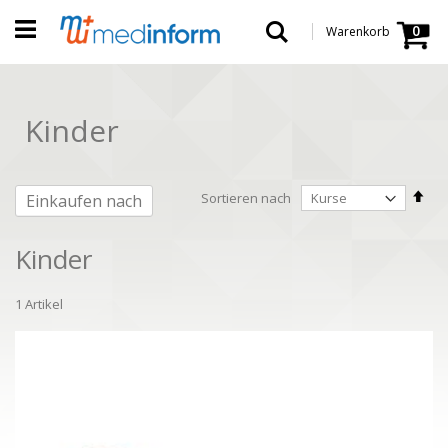
Direkt
Warenko
zum
Suche
0
Warenkorb
Inhalt
Kinder
In
Sortieren nach
Einkaufen nach
abs
Rei
Kinder
1
Artikel