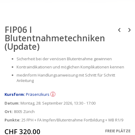
Skip
to
FIP06 I
the
beginning
Blutentnahmetechniken
of
(Update)
the
images
gallery
Sicherheit bei der venösen Blutentnahme gewinnen
Kontraindikationen und möglichen Komplikationen kennen
medinform Handlungsanweisung mit Schritt für Schritt
Anleitung
Kursform:
Präsenzkurs
Datum:
Montag, 28. September 2026, 13:30 - 17:00
Ort:
8005 Zürich
Punkte:
25 FPH + FA Impfen/Blutentnahme Fortbildung + WB R1/9
CHF 320.00
FREIE PLÄTZE