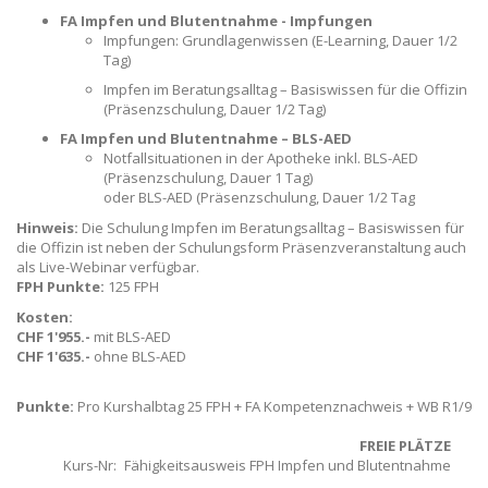
FA Impfen und Blutentnahme - Impfungen
Impfungen: Grundlagenwissen (E-Learning, Dauer 1/2
Tag)
Impfen im Beratungsalltag – Basiswissen für die Offizin
(Präsenzschulung, Dauer 1/2 Tag)
FA Impfen und Blutentnahme – BLS-AED
Notfallsituationen in der Apotheke inkl. BLS-AED
(Präsenzschulung, Dauer 1 Tag)
oder BLS-AED (Präsenzschulung, Dauer 1/2 Tag
Hinweis:
Die Schulung Impfen im Beratungsalltag – Basiswissen für
die Offizin ist neben der Schulungsform Präsenzveranstaltung auch
als Live-Webinar verfügbar.
FPH Punkte:
125 FPH
Kosten:
CHF 1'955.-
mit BLS-AED
CHF 1'635.-
ohne BLS-AED
Punkte:
Pro Kurshalbtag 25 FPH + FA Kompetenznachweis + WB R1/9
FREIE PLÄTZE
Kurs-Nr
Fähigkeitsausweis FPH Impfen und Blutentnahme