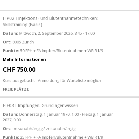
Gruppiert
FIP02 I Injektions- und Blutentnahmetechniken:
Produkte
-
Skillstraining (Basis)
Artikel
Datum:
Mittwoch, 2. September 2026, 8:45 - 17:00
Ort:
8005 Zürich
Punkte:
50 FPH + FA Impfen/Blutentnahme + WB R1/9
Mehr Informationen
CHF 750.00
Kurs ausgebucht - Anmeldung für Warteliste möglich
FREIE PLÄTZE
FIE03 I Impfungen: Grundlagenwissen
Datum:
Donnerstag, 1. Januar 1970, 1:00 - Freitag, 1. Januar
2027, 0:00
Ort:
ortsunabhängig / zeitunabhängig
Punkte:
25 FPH + FA Impfen/Blutentnahme + WB R1/9