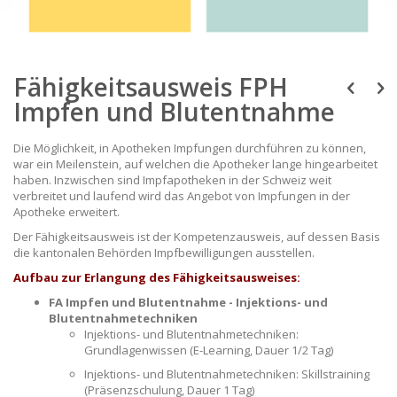
Skip
to
Fähigkeitsausweis FPH
the
beginning
Impfen und Blutentnahme
of
the
Die Möglichkeit, in Apotheken Impfungen durchführen zu können,
images
war ein Meilenstein, auf welchen die Apotheker lange hingearbeitet
gallery
haben. Inzwischen sind Impfapotheken in der Schweiz weit
verbreitet und laufend wird das Angebot von Impfungen in der
Apotheke erweitert.
Der Fähigkeitsausweis ist der Kompetenzausweis, auf dessen Basis
die kantonalen Behörden Impfbewilligungen ausstellen.
Aufbau zur Erlangung des Fähigkeitsausweises:
FA Impfen und Blutentnahme - Injektions- und
Blutentnahmetechniken
Injektions- und Blutentnahmetechniken:
Grundlagenwissen (E-Learning, Dauer 1/2 Tag)
Injektions- und Blutentnahmetechniken: Skillstraining
(Präsenzschulung, Dauer 1 Tag)