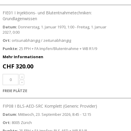
FIE01 I Injektions- und Blutentnahmetechniken:
Grundlagenwissen
Datum:
Donnerstag, 1. Januar 1970, 1:00 - Freitag, 1. Januar
2027, 0:00
Ort:
ortsunabhängig / zeitunabhängig
Punkte:
25 FPH + FA Impfen/Blutentnahme + WB R1/9
Mehr Informationen
CHF 320.00
FREIE PLÄTZE
FIP08 I BLS-AED-SRC Komplett (Generic Provider)
Datum:
Mittwoch, 23. September 2026, 8:45 - 12:15
Ort:
8005 Zürich
Punkte:
25 FPH + FA Impfen: BLS-AED + WB R1/8